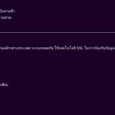
่นสายฟ้า
สายฟาด
กองค์กรต่างประเทศ ระบบปลอดภัย ใช้เทคโนโลยี SSL ในการป้องกันข้อมูล
เพียบ