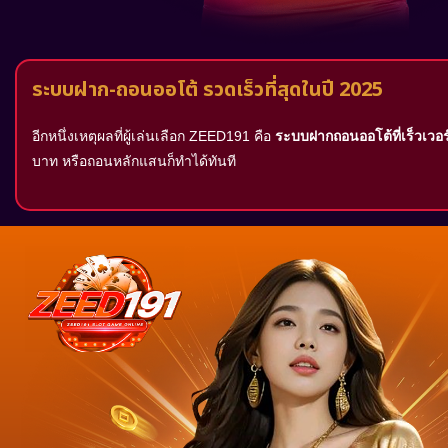
ระบบฝาก-ถอนออโต้ รวดเร็วที่สุดในปี 2025
อีกหนึ่งเหตุผลที่ผู้เล่นเลือก ZEED191 คือ
ระบบฝากถอนออโต้ที่เร็วเวอร
บาท หรือถอนหลักแสนก็ทำได้ทันที