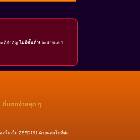
และที่สำคัญ
ไม่มีขั้นต่ำ!
จะฝากแค่ 1
ี่แตกง่ายสุด ๆ
ที่สุดในเว็บ ZEED191 ด้วยคอมโบที่ต่อ