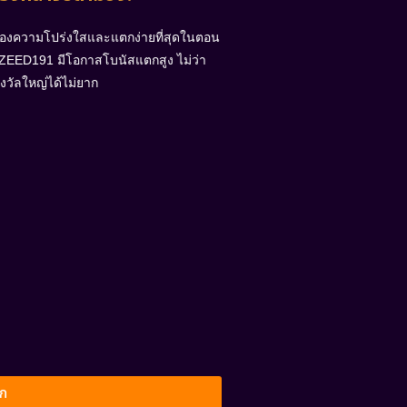
เรื่องความโปร่งใสและแตกง่ายที่สุดในตอน
าก ZEED191 มีโอกาสโบนัสแตกสูง ไม่ว่า
างวัลใหญ่ได้ไม่ยาก
ิก