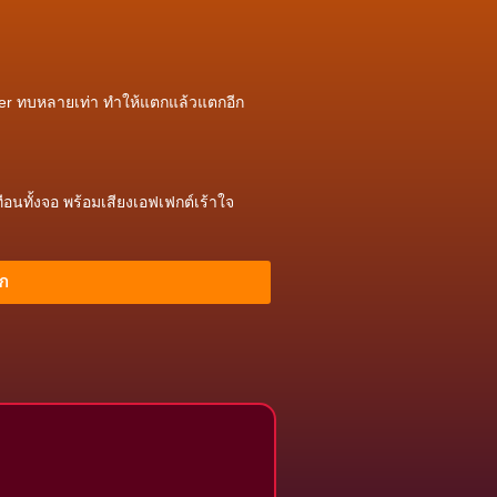
ier ทบหลายเท่า ทำให้แตกแล้วแตกอีก
อนทั้งจอ พร้อมเสียงเอฟเฟกต์เร้าใจ
ิก