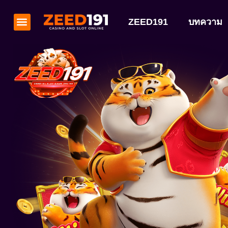
ZEED191
บทความ