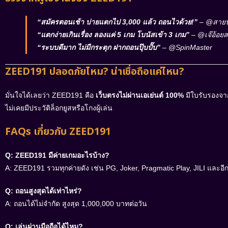
“สมัครตอนเช้า บ่ายแตกไป 3,000 แล้ว ถอนไวด้วย!”
–
@สายปั
“แตกง่ายเกินเรื่อง ลองแค่ 5 เกม โบนัสเข้า 3 เกม”
–
@เจ๊อ้อย
“ระบบดีมาก ไม่มีกระตุก ฝากถอนปุ๊บปั๊บ”
–
@SpinMaster
ZEED191 ปลอดภัยไหม? น่าเชื่อถือแค่ไหน?
มั่นใจได้เลยว่า ZEED191 คือ
เว็บตรงไม่ผ่านเอเย่นต์ 100%
มีใบรับรองจา
ไม่เคยมีประวัติล็อกยูสหรือโกงผู้เล่น
FAQs เกี่ยวกับ ZEED191
Q: ZEED191 มีค่ายเกมอะไรบ้าง?
A: ZEED191 รวมทุกค่ายดัง เช่น PG, Joker, Pragmatic Play, JILI และอีก
Q: ถอนสูงสุดได้เท่าไหร่?
A: ถอนได้ไม่จำกัด สูงสุด 1,000,000 บาทต่อวัน
Q: เล่นผ่านมือถือได้ไหม?