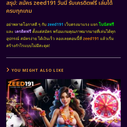
สรุป: สมัคร zeed191 วันนี้ รับเครดิตฟรี เล่นได้
ครบทุกเกม
อย่าพลาดโอกาสดี ๆ กับ
zeed191
เว็บตรงมาแรง แจก
โบนัสฟรี
และ
เครดิตฟรี
ตั้งแต่สมัคร พร้อมเกมคุณภาพมากมายที่เล่นได้ทุก
อุปกรณ์ สมัครง่าย ได้เงินเร็ว ลองเลยตอนนี้ที่
zeed191
แล้วเริ่ม
สร้างกำไรแบบไม่มีสะดุด!
YOU MIGHT ALSO LIKE