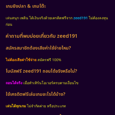
เกมยิงปลา & เกมโต๊ะ
เล่นสนุก เพลิน ได้เงินจริงด้วยเครดิตฟรีจาก
zeed191
ไม่ต้องลงทุน
ก่อน
คำถามที่พบบ่อยเกี่ยวกับ zeed191
สมัครสมาชิกต้องเสียค่าใช้จ่ายไหม?
ไม่ต้องเสียค่าใช้จ่าย
สมัครฟรี 100%
โบนัสฟรี zeed191 ถอนได้จริงหรือไม่?
ถอนได้จริง
เมื่อทำเทิร์นโอเวอร์ครบตามเงื่อนไข
ใช้เครดิตฟรีเล่นเกมอะไรได้บ้าง?
เล่นได้ทุกเกม
ไม่จำกัดค่าย หรือประเภท