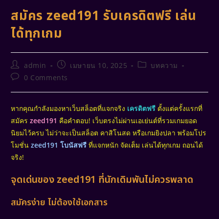
สมัคร zeed191 รับเครดิตฟรี เล่น
ได้ทุกเกม
admin
เมษายน 10, 2025
บทความ
0 Comments
หากคุณกำลังมองหาเว็บสล็อตที่แจกจริง
เครดิตฟรี
ตั้งแต่ครั้งแรกที่
สมัคร
zeed191
คือคำตอบ! เว็บตรงไม่ผ่านเอเย่นต์ที่รวมเกมยอด
นิยมไว้ครบ ไม่ว่าจะเป็นสล็อต คาสิโนสด หรือเกมยิงปลา พร้อมโปร
โมชั่น
zeed191
โบนัสฟรี
ที่แจกหนัก จัดเต็ม เล่นได้ทุกเกม ถอนได้
จริง!
จุดเด่นของ zeed191 ที่นักเดิมพันไม่ควรพลาด
สมัครง่าย ไม่ต้องใช้เอกสาร