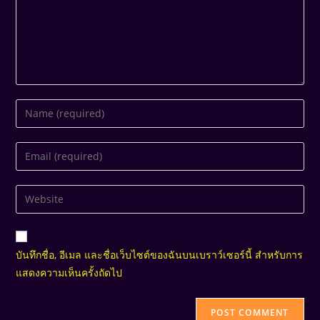
บันทึกชื่อ, อีเมล และชื่อเว็บไซต์ของฉันบนเบราว์เซอร์นี้ สำหรับการ
แสดงความเห็นครั้งถัดไป