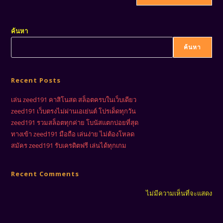
ค้นหา
ค้นหา
Recent Posts
เล่น zeed191 คาสิโนสด สล็อตครบในเว็บเดียว
zeed191 เว็บตรงไม่ผ่านเอเย่นต์ โปรเด็ดทุกวัน
zeed191 รวมสล็อตทุกค่าย โบนัสแตกบ่อยที่สุด
ทางเข้า zeed191 มือถือ เล่นง่าย ไม่ต้องโหลด
สมัคร zeed191 รับเครดิตฟรี เล่นได้ทุกเกม
Recent Comments
ไม่มีความเห็นที่จะแสดง