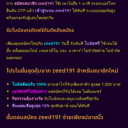
การ
สมัครสมาชิก zeed191
ใช้เวลาไม่ถึง 1 นาที กรอกเบอร์โทร
ยืนยัน OTP แล้ว
เข้าสู่ระบบ zeed191
ได้ทันที ระบบปลอดภัยสูง
พร้อมรองรับผู้เล่นใหม่ทุกวัน
รับโบนัสเครดิตฟรีทันทีหลังสมัคร
เพียงคุณสมัครใหม่กับ
zeed191
วันนี้ รับทันที
โบนัสฟรี
ใช้เล่นได้
ทั้ง
สล็อตออนไลน์
,
เกมคาสิโน
, และ
บาคาร่า
ไม่จำกัดค่าย ไม่จำกัด
ยอดถอน!
โปรโมชั่นสุดคุ้มจาก zeed191 สำหรับสมาชิกใหม่
โบนัสต้อนรับ 100%
ฝากเท่าไรก็รับเพิ่มเท่าตัว สูงสุด 1,000 บาท
เครดิตฟรีไม่ต้องฝาก
แค่สมัครก็รับได้เลย ไม่ต้องแชร์
กิจกรรมลุ้นรางวัล
รับโบนัสและหมุนวงล้อฟรีทุกวัน
คืนยอดเสียสูงสุด 10%
ทุกสัปดาห์ ถอนได้ทันที
ขั้นตอนสมัคร zeed191 ง่ายเพียงปลายนิ้ว